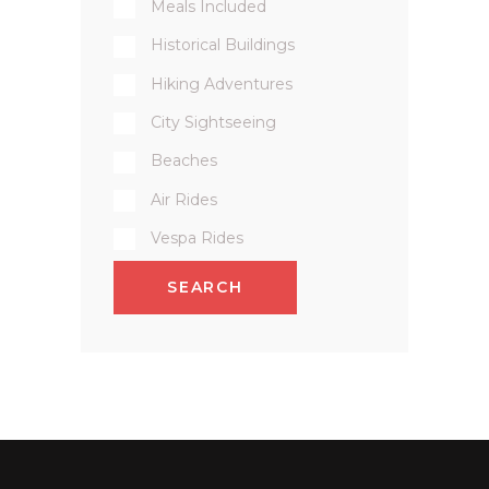
Meals Included
Historical Buildings
Hiking Adventures
City Sightseeing
Beaches
Air Rides
Vespa Rides
SEARCH