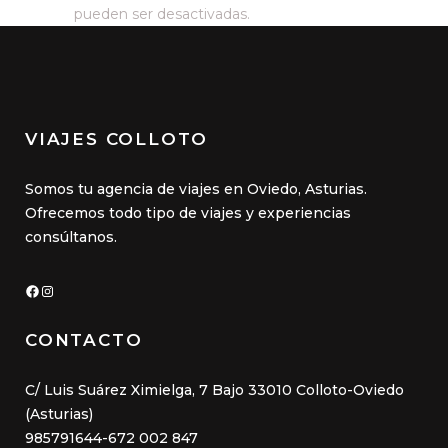
pueden ser desactivadas.
VIAJES COLLOTO
Somos tu agencia de viajes en Oviedo, Asturias.
Ofrecemos todo tipo de viajes y experiencias
consúltanos.
Facebook
Instagram
CONTACTO
C/ Luis Suárez Ximielga, 7 Bajo 33010 Colloto-Oviedo
(Asturias)
985791644-672 002 847